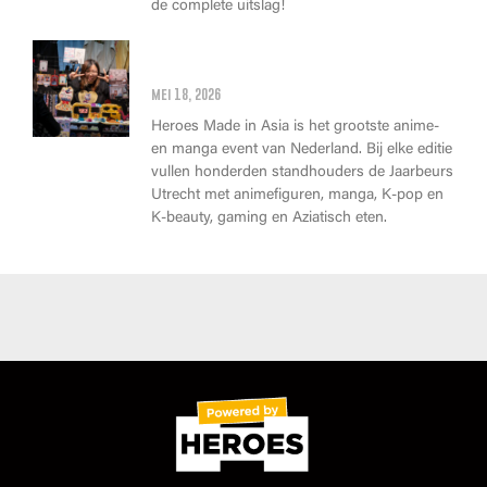
de complete uitslag!
Wat kan je op Heroes Made in
Asia kopen?
mei 18, 2026
Heroes Made in Asia is het grootste anime-
en manga event van Nederland. Bij elke editie
vullen honderden standhouders de Jaarbeurs
Utrecht met animefiguren, manga, K-pop en
K-beauty, gaming en Aziatisch eten.