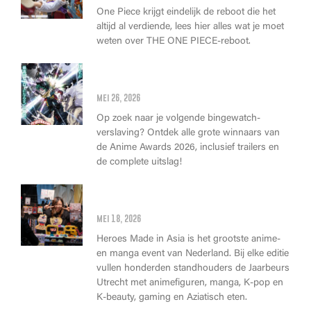
One Piece krijgt eindelijk de reboot die het
altijd al verdiende, lees hier alles wat je moet
weten over THE ONE PIECE-reboot.
Anime Awards 2026: Dit zijn de
allerbeste anime van dit jaar!
mei 26, 2026
Op zoek naar je volgende bingewatch-
verslaving? Ontdek alle grote winnaars van
de Anime Awards 2026, inclusief trailers en
de complete uitslag!
Wat kan je op Heroes Made in
Asia kopen?
mei 18, 2026
Heroes Made in Asia is het grootste anime-
en manga event van Nederland. Bij elke editie
vullen honderden standhouders de Jaarbeurs
Utrecht met animefiguren, manga, K-pop en
K-beauty, gaming en Aziatisch eten.