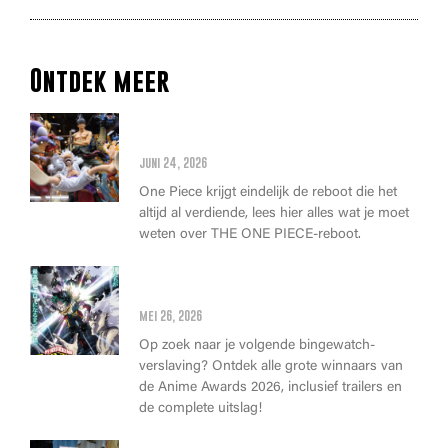
Ontdek meer
Alles wat je moet weten over
de THE ONE PIECE reboot
juni 24, 2026
One Piece krijgt eindelijk de reboot die het
altijd al verdiende, lees hier alles wat je moet
weten over THE ONE PIECE-reboot.
Anime Awards 2026: Dit zijn de
allerbeste anime van dit jaar!
mei 26, 2026
Op zoek naar je volgende bingewatch-
verslaving? Ontdek alle grote winnaars van
de Anime Awards 2026, inclusief trailers en
de complete uitslag!