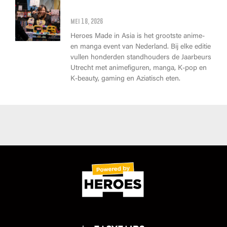
Wat kan je op Heroes Made in
Asia kopen?
mei 18, 2026
Heroes Made in Asia is het grootste anime-
en manga event van Nederland. Bij elke editie
vullen honderden standhouders de Jaarbeurs
Utrecht met animefiguren, manga, K-pop en
K-beauty, gaming en Aziatisch eten.