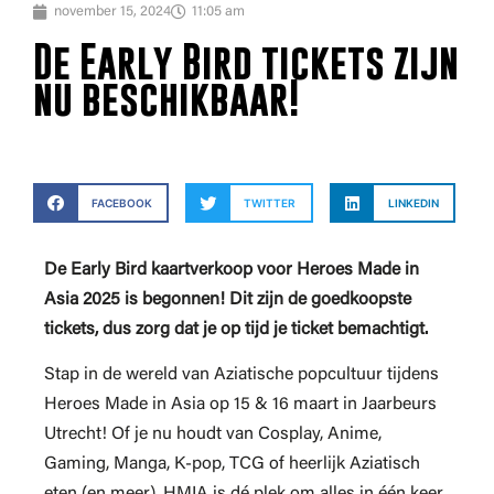
november 15, 2024
11:05 am
De Early Bird tickets zijn
nu beschikbaar!
FACEBOOK
TWITTER
LINKEDIN
De Early Bird kaartverkoop voor Heroes Made in
Asia 2025 is begonnen!
Dit zijn de goedkoopste
tickets, dus zorg dat je op tijd je ticket bemachtigt.
Stap in de wereld van Aziatische popcultuur tijdens
Heroes Made in Asia op 15 & 16 maart in Jaarbeurs
Utrecht! Of je nu houdt van Cosplay, Anime,
Gaming, Manga, K-pop, TCG of heerlijk Aziatisch
eten (en meer), HMIA is dé plek om alles in één keer