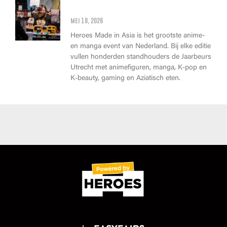
Wat kan je op Heroes Made in
Asia kopen?
mei 18, 2026
Heroes Made in Asia is het grootste anime-
en manga event van Nederland. Bij elke editie
vullen honderden standhouders de Jaarbeurs
Utrecht met animefiguren, manga, K-pop en
K-beauty, gaming en Aziatisch eten.