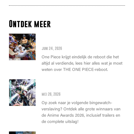
Ontdek meer
Alles wat je moet weten over
de THE ONE PIECE reboot
juni 24, 2026
One Piece krijgt eindelijk de reboot die het
altijd al verdiende, lees hier alles wat je moet
weten over THE ONE PIECE-reboot.
Anime Awards 2026: Dit zijn de
allerbeste anime van dit jaar!
mei 26, 2026
Op zoek naar je volgende bingewatch-
verslaving? Ontdek alle grote winnaars van
de Anime Awards 2026, inclusief trailers en
de complete uitslag!