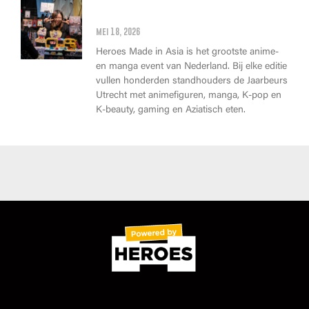
Wat kan je op Heroes Made in
Asia kopen?
mei 18, 2026
Heroes Made in Asia is het grootste anime-
en manga event van Nederland. Bij elke editie
vullen honderden standhouders de Jaarbeurs
Utrecht met animefiguren, manga, K-pop en
K-beauty, gaming en Aziatisch eten.