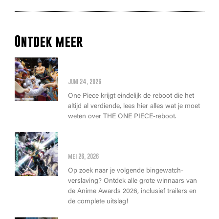
Ontdek meer
Alles wat je moet weten over
de THE ONE PIECE reboot
juni 24, 2026
One Piece krijgt eindelijk de reboot die het
altijd al verdiende, lees hier alles wat je moet
weten over THE ONE PIECE-reboot.
Anime Awards 2026: Dit zijn de
allerbeste anime van dit jaar!
mei 26, 2026
Op zoek naar je volgende bingewatch-
verslaving? Ontdek alle grote winnaars van
de Anime Awards 2026, inclusief trailers en
de complete uitslag!