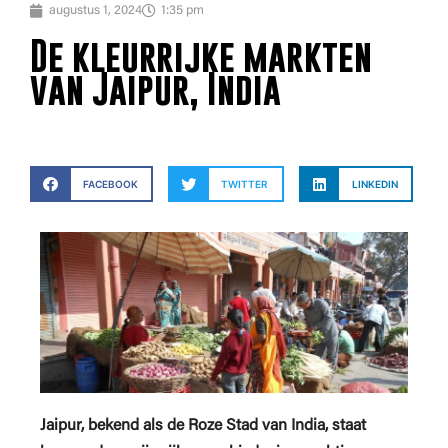
augustus 1, 2024
1:35 pm
De kleurrijke markten
van Jaipur, India
FACEBOOK
TWITTER
LINKEDIN
Jaipur, bekend als de Roze Stad van India, staat