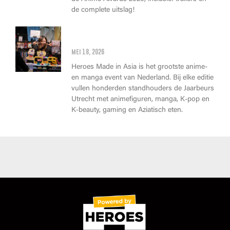
de complete uitslag!
Wat kan je op Heroes Made in
Asia kopen?
mei 18, 2026
Heroes Made in Asia is het grootste anime-
en manga event van Nederland. Bij elke editie
vullen honderden standhouders de Jaarbeurs
Utrecht met animefiguren, manga, K-pop en
K-beauty, gaming en Aziatisch eten.