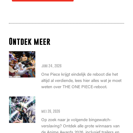
Ontdek meer
Alles wat je moet weten over
de THE ONE PIECE reboot
juni 24, 2026
One Piece krijgt eindelijk de reboot die het
altijd al verdiende, lees hier alles wat je moet
weten over THE ONE PIECE-reboot.
Anime Awards 2026: Dit zijn de
allerbeste anime van dit jaar!
mei 26, 2026
Op zoek naar je volgende bingewatch-
verslaving? Ontdek alle grote winnaars van
de Anime Awards 2026, inclusief trailers en