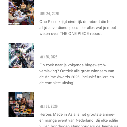
Alles wat je moet weten over
de THE ONE PIECE reboot
juni 24, 2026
One Piece krijgt eindelijk de reboot die het
altijd al verdiende, lees hier alles wat je moet
weten over THE ONE PIECE-reboot.
Anime Awards 2026: Dit zijn de
allerbeste anime van dit jaar!
mei 26, 2026
Op zoek naar je volgende bingewatch-
verslaving? Ontdek alle grote winnaars van
de Anime Awards 2026, inclusief trailers en
de complete uitslag!
Wat kan je op Heroes Made in
Asia kopen?
mei 18, 2026
Heroes Made in Asia is het grootste anime-
en manga event van Nederland. Bij elke editie
vullen honderden standhouders de Jaarbeurs