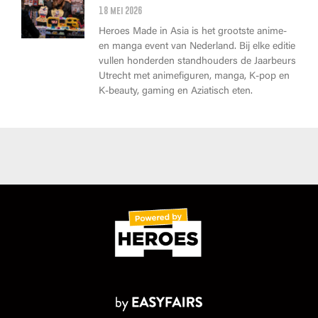
18 mei 2026
Heroes Made in Asia is het grootste anime-
en manga event van Nederland. Bij elke editie
vullen honderden standhouders de Jaarbeurs
Utrecht met animefiguren, manga, K-pop en
K-beauty, gaming en Aziatisch eten.