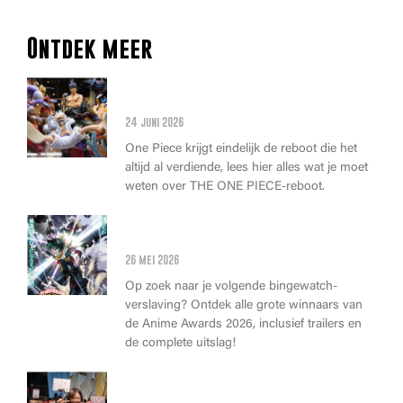
Ontdek meer
Alles wat je moet weten over
de THE ONE PIECE reboot
24 juni 2026
One Piece krijgt eindelijk de reboot die het
altijd al verdiende, lees hier alles wat je moet
weten over THE ONE PIECE-reboot.
Anime Awards 2026: Dit zijn de
allerbeste anime van dit jaar!
26 mei 2026
Op zoek naar je volgende bingewatch-
verslaving? Ontdek alle grote winnaars van
de Anime Awards 2026, inclusief trailers en
de complete uitslag!
Wat kan je op Heroes Made in
Asia kopen?