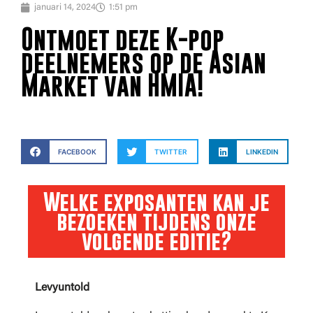
januari 14, 2024
1:51 pm
Ontmoet deze K-pop
deelnemers op de Asian
Market van HMIA!
FACEBOOK
TWITTER
LINKEDIN
Welke exposanten kan je
bezoeken tijdens onze
volgende editie?
Levyuntold