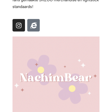
fans gemaakte SKZOO merchandise en lightstick
standaards!