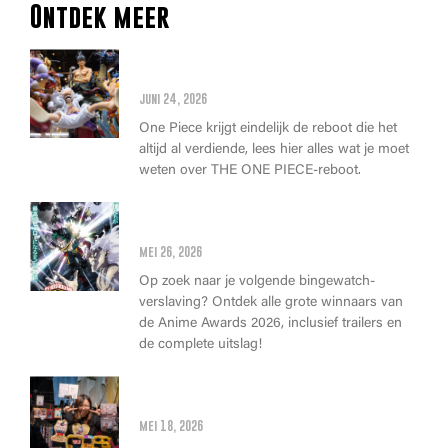
Ontdek meer
Alles wat je moet weten over
de THE ONE PIECE reboot
juni 24, 2026
One Piece krijgt eindelijk de reboot die het
altijd al verdiende, lees hier alles wat je moet
weten over THE ONE PIECE-reboot.
Anime Awards 2026: Dit zijn de
allerbeste anime van dit jaar!
mei 26, 2026
Op zoek naar je volgende bingewatch-
verslaving? Ontdek alle grote winnaars van
de Anime Awards 2026, inclusief trailers en
de complete uitslag!
Wat kan je op Heroes Made in
Asia kopen?
mei 18, 2026