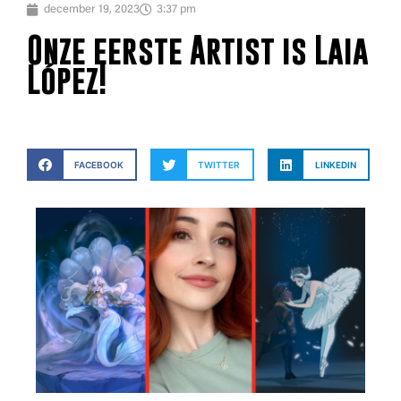
december 19, 2023
3:37 pm
Onze eerste Artist is Laia
López!
FACEBOOK
TWITTER
LINKEDIN