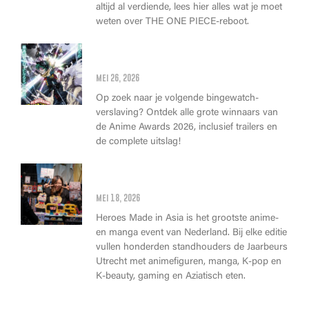
altijd al verdiende, lees hier alles wat je moet
weten over THE ONE PIECE-reboot.
Anime Awards 2026: Dit zijn de
allerbeste anime van dit jaar!
mei 26, 2026
Op zoek naar je volgende bingewatch-
verslaving? Ontdek alle grote winnaars van
de Anime Awards 2026, inclusief trailers en
de complete uitslag!
Wat kan je op Heroes Made in
Asia kopen?
mei 18, 2026
Heroes Made in Asia is het grootste anime-
en manga event van Nederland. Bij elke editie
vullen honderden standhouders de Jaarbeurs
Utrecht met animefiguren, manga, K-pop en
K-beauty, gaming en Aziatisch eten.