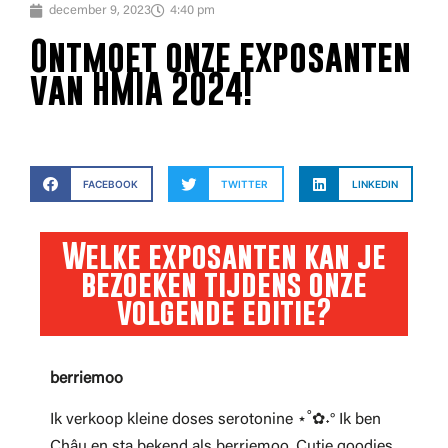
december 9, 2023
4:40 pm
Ontmoet onze exposanten
van HMIA 2024!
FACEBOOK
TWITTER
LINKEDIN
Welke exposanten kan je
bezoeken tijdens onze
volgende editie?
berriemoo
Ik verkoop kleine doses serotonine ⋆˚✿˖° Ik ben
Châu en sta bekend als berriemoo. Cutie goodies