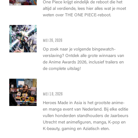
One Piece krijgt eindelijk de reboot die het
altijd al verdiende, lees hier alles wat je moet
weten over THE ONE PIECE-reboot.
Anime Awards 2026: Dit zijn de
allerbeste anime van dit jaar!
mei 26, 2026
Op zoek naar je volgende bingewatch-
verslaving? Ontdek alle grote winnaars van
de Anime Awards 2026, inclusief trailers en
de complete uitslag!
Wat kan je op Heroes Made in
Asia kopen?
mei 18, 2026
Heroes Made in Asia is het grootste anime-
en manga event van Nederland. Bij elke editie
vullen honderden standhouders de Jaarbeurs
Utrecht met animefiguren, manga, K-pop en
K-beauty, gaming en Aziatisch eten.