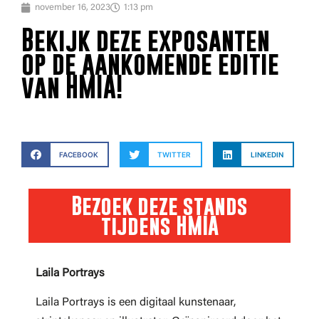
november 16, 2023
1:13 pm
Bekijk deze exposanten
op de aankomende editie
van HMIA!
FACEBOOK
TWITTER
LINKEDIN
Bezoek deze stands
tijdens HMIA
Laila Portrays
Laila Portrays is een digitaal kunstenaar,