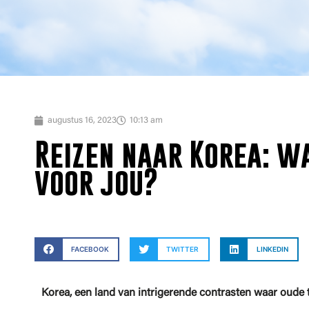
augustus 16, 2023
10:13 am
Reizen naar Korea: wa
voor jou?
FACEBOOK
TWITTER
LINKEDIN
Korea, een land van intrigerende contrasten waar oude