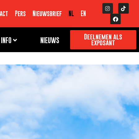
act
Pers
Nieuwsbrief
NL
EN
Deelnemen als
INFO
NIEUWS
exposant