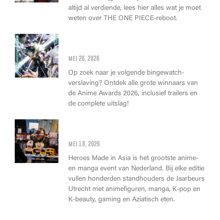
altijd al verdiende, lees hier alles wat je moet
weten over THE ONE PIECE-reboot.
Anime Awards 2026: Dit zijn de
allerbeste anime van dit jaar!
mei 26, 2026
Op zoek naar je volgende bingewatch-
verslaving? Ontdek alle grote winnaars van
de Anime Awards 2026, inclusief trailers en
de complete uitslag!
Wat kan je op Heroes Made in
Asia kopen?
mei 18, 2026
Heroes Made in Asia is het grootste anime-
en manga event van Nederland. Bij elke editie
vullen honderden standhouders de Jaarbeurs
Utrecht met animefiguren, manga, K-pop en
K-beauty, gaming en Aziatisch eten.