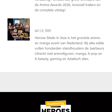
verslaving? Ontdek alle grote winnaars van
de Anime Awards 2026, inclusief trailers en
de complete uitslag!
Wat kan je op Heroes Made in
Asia kopen?
mei 18, 2026
Heroes Made in Asia is het grootste anime-
en manga event van Nederland. Bij elke editie
vullen honderden standhouders de Jaarbeurs
Utrecht met animefiguren, manga, K-pop en
K-beauty, gaming en Aziatisch eten.