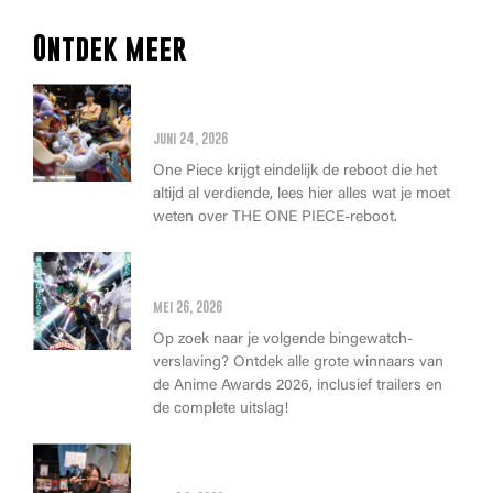
Ontdek meer
Alles wat je moet weten over
de THE ONE PIECE reboot
juni 24, 2026
One Piece krijgt eindelijk de reboot die het
altijd al verdiende, lees hier alles wat je moet
weten over THE ONE PIECE-reboot.
Anime Awards 2026: Dit zijn de
allerbeste anime van dit jaar!
mei 26, 2026
Op zoek naar je volgende bingewatch-
verslaving? Ontdek alle grote winnaars van
de Anime Awards 2026, inclusief trailers en
de complete uitslag!
Wat kan je op Heroes Made in
Asia kopen?