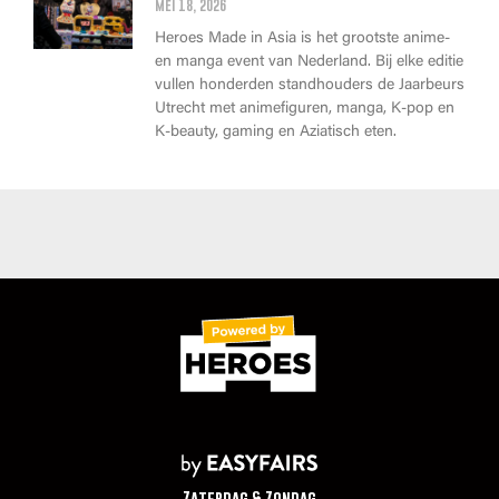
mei 18, 2026
Heroes Made in Asia is het grootste anime-
en manga event van Nederland. Bij elke editie
vullen honderden standhouders de Jaarbeurs
Utrecht met animefiguren, manga, K-pop en
K-beauty, gaming en Aziatisch eten.
Zaterdag & Zondag