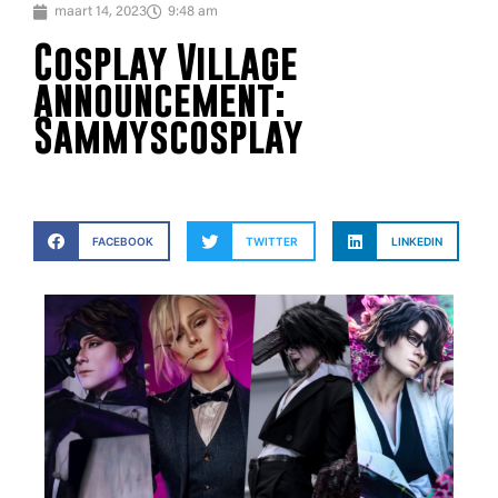
maart 14, 2023
9:48 am
Cosplay Village
announcement:
Sammyscosplay
FACEBOOK
TWITTER
LINKEDIN