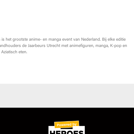
Heroes Made in Asia kopen?
is het grootste anime- en manga event van Nederland. Bij elke editie
andhouders de Jaarbeurs Utrecht met animefiguren, manga, K-pop en
Aziatisch eten.