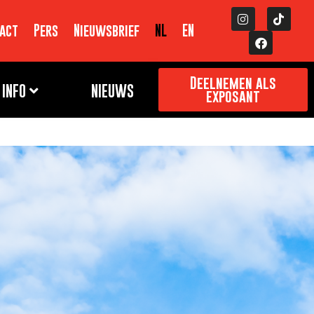
act
Pers
Nieuwsbrief
NL
EN
Deelnemen als
INFO
NIEUWS
exposant