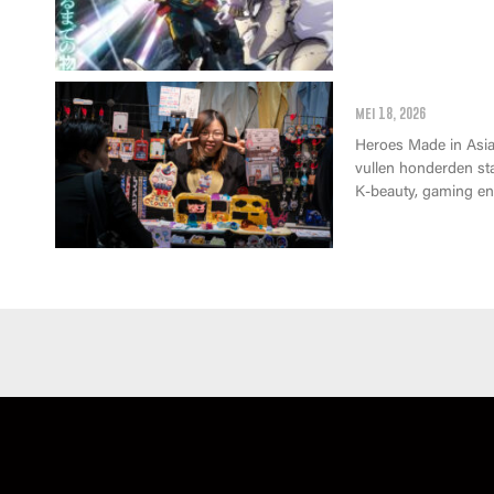
Wat kan je op 
mei 18, 2026
Heroes Made in Asia 
vullen honderden st
K-beauty, gaming en 