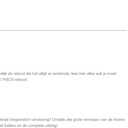
oet weten over de THE ONE PIECE reboot
lijk de reboot die het altijd al verdiende, lees hier alles wat je moet
 PIECE-reboot.
026: Dit zijn de allerbeste anime van dit jaar!
gende bingewatch-verslaving? Ontdek alle grote winnaars van de Anime
f trailers en de complete uitslag!