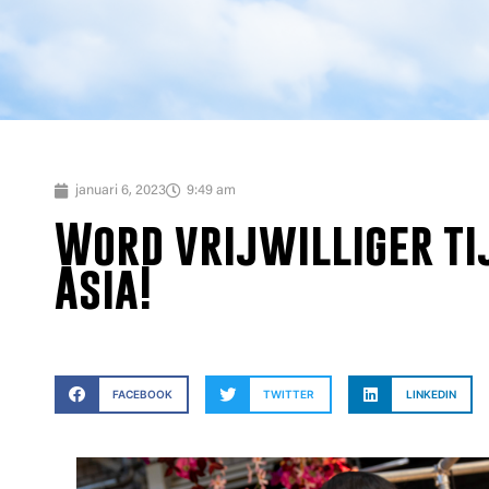
januari 6, 2023
9:49 am
Word vrijwilliger ti
Asia!
FACEBOOK
TWITTER
LINKEDIN