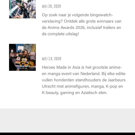
allerbeste anime van dit jaar!
mei 26, 2026
Op zoek naar je volgende bingewatch-
verslaving? Ontdek alle grote winnaars van
de Anime Awards 2026, inclusief trailers en
de complete uitslag!
Wat kan je op Heroes Made in
Asia kopen?
mei 18, 2026
Heroes Made in Asia is het grootste anime-
en manga event van Nederland. Bij elke editie
vullen honderden standhouders de Jaarbeurs
Utrecht met animefiguren, manga, K-pop en
K-beauty, gaming en Aziatisch eten.