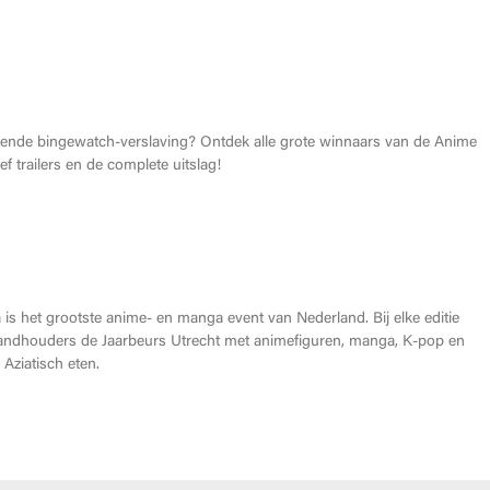
026: Dit zijn de allerbeste anime van dit jaar!
gende bingewatch-verslaving? Ontdek alle grote winnaars van de Anime
f trailers en de complete uitslag!
Heroes Made in Asia kopen?
is het grootste anime- en manga event van Nederland. Bij elke editie
andhouders de Jaarbeurs Utrecht met animefiguren, manga, K-pop en
Aziatisch eten.