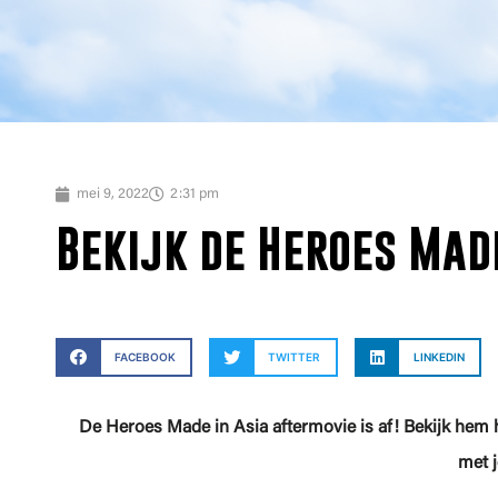
mei 9, 2022
2:31 pm
Bekijk de Heroes Made
FACEBOOK
TWITTER
LINKEDIN
De Heroes Made in Asia aftermovie is af! Bekijk hem hi
met 