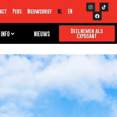
act
Pers
Nieuwsbrief
NL
EN
Deelnemen als
INFO
NIEUWS
exposant