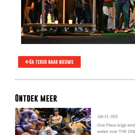
Ga terug naar nieuws
Ontdek meer
Alles wat je m
juni 24, 2026
One Piece krijgt einde
weten over THE ONE