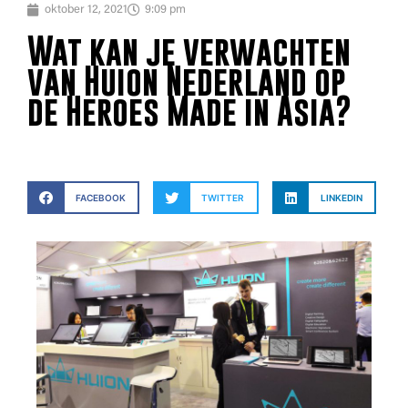
oktober 12, 2021
9:09 pm
Wat kan je verwachten
van Huion Nederland op
de Heroes Made in Asia?
FACEBOOK
TWITTER
LINKEDIN