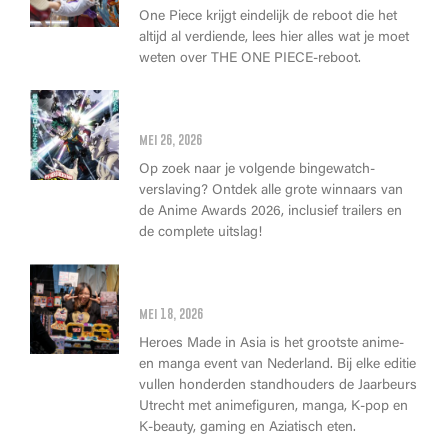
One Piece krijgt eindelijk de reboot die het
altijd al verdiende, lees hier alles wat je moet
weten over THE ONE PIECE-reboot.
Anime Awards 2026: Dit zijn de
allerbeste anime van dit jaar!
mei 26, 2026
Op zoek naar je volgende bingewatch-
verslaving? Ontdek alle grote winnaars van
de Anime Awards 2026, inclusief trailers en
de complete uitslag!
Wat kan je op Heroes Made in
Asia kopen?
mei 18, 2026
Heroes Made in Asia is het grootste anime-
en manga event van Nederland. Bij elke editie
vullen honderden standhouders de Jaarbeurs
Utrecht met animefiguren, manga, K-pop en
K-beauty, gaming en Aziatisch eten.