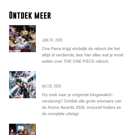
Ontdek meer
Alles wat je moet weten over
de THE ONE PIECE reboot
juni 24, 2026
One Piece krijgt eindelijk de reboot die het
altijd al verdiende, lees hier alles wat je moet
weten over THE ONE PIECE-reboot.
Anime Awards 2026: Dit zijn de
allerbeste anime van dit jaar!
mei 26, 2026
Op zoek naar je volgende bingewatch-
verslaving? Ontdek alle grote winnaars van
de Anime Awards 2026, inclusief trailers en
de complete uitslag!
Wat kan je op Heroes Made in
Asia kopen?