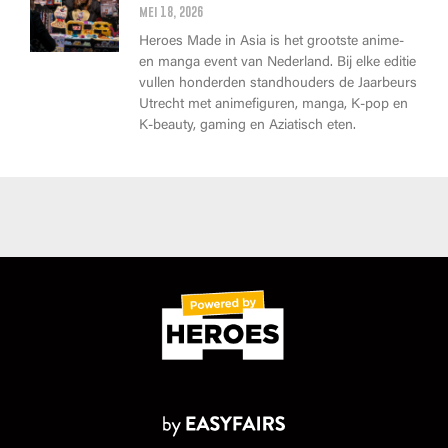
mei 18, 2026
Heroes Made in Asia is het grootste anime-
en manga event van Nederland. Bij elke editie
vullen honderden standhouders de Jaarbeurs
Utrecht met animefiguren, manga, K-pop en
K-beauty, gaming en Aziatisch eten.