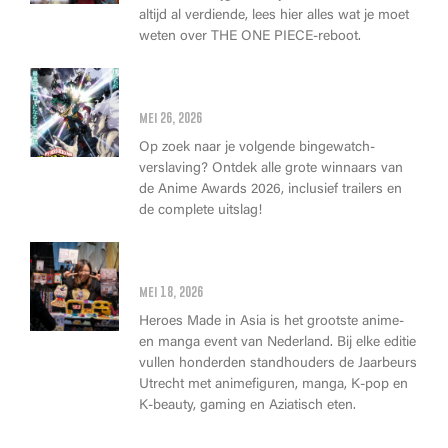
altijd al verdiende, lees hier alles wat je moet
weten over THE ONE PIECE-reboot.
Anime Awards 2026: Dit zijn de
allerbeste anime van dit jaar!
mei 26, 2026
Op zoek naar je volgende bingewatch-
verslaving? Ontdek alle grote winnaars van
de Anime Awards 2026, inclusief trailers en
de complete uitslag!
Wat kan je op Heroes Made in
Asia kopen?
mei 18, 2026
Heroes Made in Asia is het grootste anime-
en manga event van Nederland. Bij elke editie
vullen honderden standhouders de Jaarbeurs
Utrecht met animefiguren, manga, K-pop en
K-beauty, gaming en Aziatisch eten.